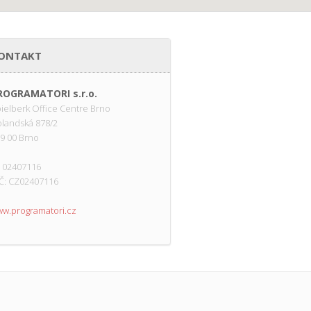
ONTAKT
ROGRAMATORI s.r.o.
ielberk Office Centre Brno
landská 878/2
9 00 Brno
: 02407116
Č: CZ02407116
w.programatori.cz