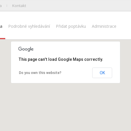
a
Kontakt
na
Podrobné vyhledávání
Přidat poptávku
Administrace
This page can't load Google Maps correctly.
OK
Do you own this website?