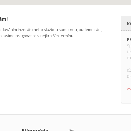
nám!
K
 zadáváním inzerátu nebo službou samotnou, budeme rádi,
okusíme reagovat co v nejkratším termínu.
P
Sp
Ho
63
IČ
DI
ww
Nápověda
@*