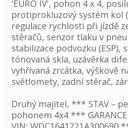
'EURO IV', pohon 4 x 4, posil
protiprokluzový systém kol (
regulace rychlosti při jízdě 
stěračů, senzor tlaku v pne
stabilizace podvozku (ESP), s
tónovaná skla, uzávěrka dif
vyhřívaná zrcátka, výškově 
světlomety, zadní stěrač, zá
Druhý majitel, *** STAV – pe
pohonem 4x4 *** GARANCE –
VIN: WDC1641221A300690 **