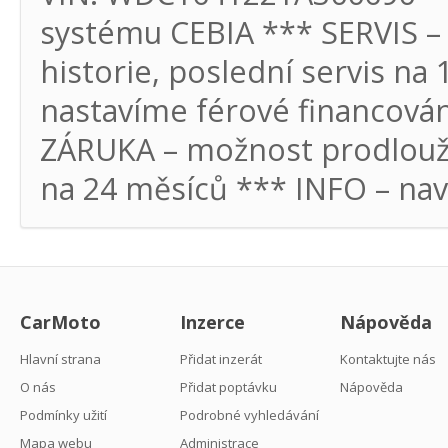
systému CEBIA *** SERVIS – s
historie, poslední servis n
nastavíme férové financová
ZÁRUKA – možnost prodlouž
na 24 měsíců *** INFO – na
CarMoto
Inzerce
Nápověda
Hlavní strana
Přidat inzerát
Kontaktujte nás
O nás
Přidat poptávku
Nápověda
Podmínky užití
Podrobné vyhledávání
Mapa webu
Administrace