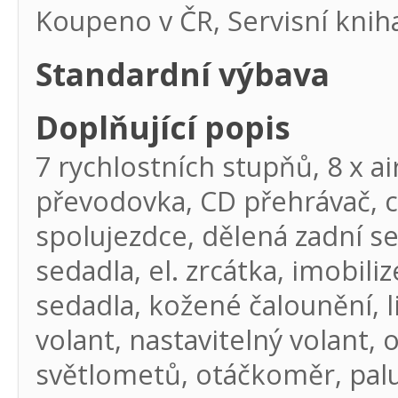
Koupeno v ČR, Servisní knih
Standardní výbava
Doplňující popis
7 rychlostních stupňů, 8 x ai
převodovka, CD přehrávač, c
spolujezdce, dělená zadní sed
sedadla, el. zrcátka, imobili
sedadla, kožené čalounění, l
volant, nastavitelný volant, 
světlometů, otáčkoměr, palu