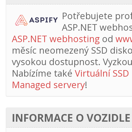
Potřebujete profe
ASP.NET webhos
ASP.NET webhosting
od
www
měsíc
neomezený SSD diskový
vysokou dostupnost. Vyzkouš
Nabízíme také
Virtuální SSD
Managed servery
!
INFORMACE O VOZIDLE