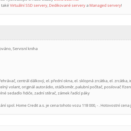
 také
Virtuální SSD servery
,
Dedikované servery
a
Managed servery
!
ováno, Servisní kniha
přehrávač, centrál dálkový, el. přední okna, el. sklopná zrcátka, el. zrcátka
telný volant, originál autorádio, otáčkoměr, palubní počítač, posilovač říz
lné sedadlo řidiče, zadní stěrač, zámek řadící páky
ní spol. Home Credit a.s. je cena tohoto vozu 118 000, - . Hotovostní cena je