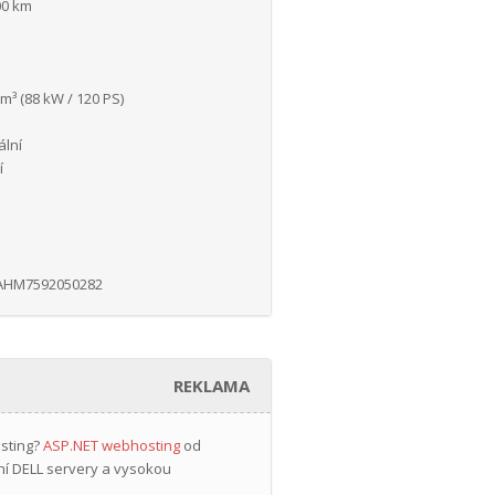
00 km
m³ (88 kW / 120 PS)
lní
í
AHM7592050282
REKLAMA
osting?
ASP.NET webhosting
od
ní DELL servery a vysokou