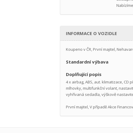
Nabízíme
INFORMACE O VOZIDLE
Koupeno v ČR, První majitel, Nehavar
Standardní výbava
Doplňující popis
4 x airbag, ABS, aut. klimatizace, CD 
mlhovky, multifunkční volant, nastavi
vyhřívaná sedadla, výškově nastavite
První majitel, V případě Akce Financová