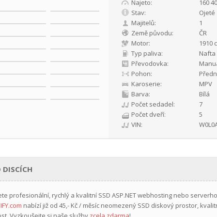
Najeto:
160 4
Stav:
Ojeté
Majitelů:
1
Země původu:
ČR
Motor:
1910 c
Typ paliva:
Nafta
Převodovka:
Manuá
Pohon:
Předn
Karoserie:
MPV
Barva:
Bílá
Počet sedadel:
7
Počet dveří:
5
VIN:
W0L0
 DISCÍCH
ete profesionální, rychlý a kvalitní SSD ASP.NET webhosting nebo serverh
IFY.com
nabízí již
od 45,- Kč / měsíc
neomezený SSD diskový prostor, kvalit
st. Vyzkoušejte si naše služby
zcela zdarma
!