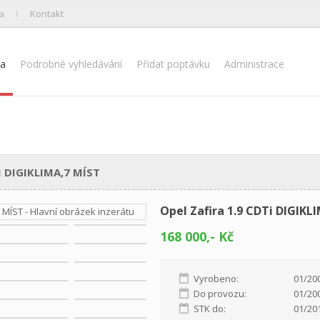
a
Kontakt
na
Podrobné vyhledávání
Přidat poptávku
Administrace
 DIGIKLIMA,7 MÍST
Opel Zafira 1.9 CDTi DIGIKL
168 000,- Kč
Vyrobeno:
01/20
Do provozu:
01/20
STK do:
01/20