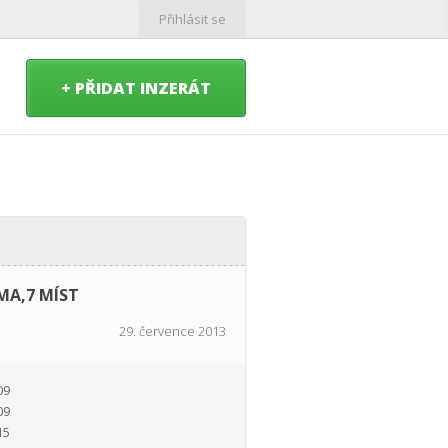
Přihlásit se
+ PŘIDAT INZERÁT
IMA,7 MÍST
29. července 2013
09
09
15