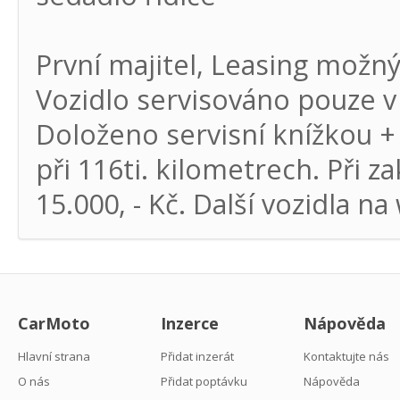
První majitel, Leasing možn
Vozidlo servisováno pouze v
Doloženo servisní knížkou + 
při 116ti. kilometrech. Při 
15.000, - Kč. Další vozidla n
CarMoto
Inzerce
Nápověda
Hlavní strana
Přidat inzerát
Kontaktujte nás
O nás
Přidat poptávku
Nápověda