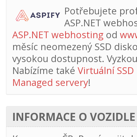
Potřebujete profe
ASP.NET webhos
ASP.NET webhosting
od
www
měsíc
neomezený SSD diskový
vysokou dostupnost. Vyzkouš
Nabízíme také
Virtuální SSD
Managed servery
!
INFORMACE O VOZIDLE