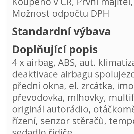
Koupeno v ČR, První majitel,
Možnost odpočtu DPH
Standardní výbava
Doplňující popis
4 x airbag, ABS, aut. klimati
deaktivace airbagu spolujezd
přední okna, el. zrcátka, imob
převodovka, mlhovky, multifu
originál autorádio, otáčkomě
řízení, senzor stěračů, tem
sedadlo řidiče