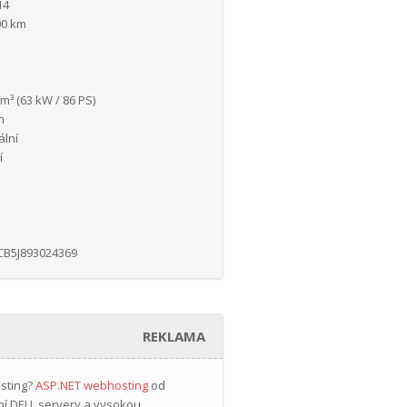
14
00 km
m³ (63 kW / 86 PS)
n
lní
í
i
B5J893024369
REKLAMA
osting?
ASP.NET webhosting
od
ní DELL servery a vysokou