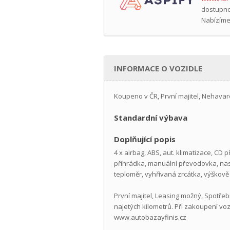
dostupno
Nabízíme
INFORMACE O VOZIDLE
Koupeno v ČR, První majitel, Nehava
Standardní výbava
Doplňující popis
4 x airbag, ABS, aut. klimatizace, CD 
přihrádka, manuální převodovka, nasta
teploměr, vyhřívaná zrcátka, výškově 
První majitel, Leasing možný, Spotře
najetých kilometrů. Při zakoupení vo
www.autobazayfinis.cz