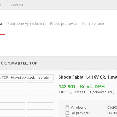
a
Kontakt
na
Podrobné vyhledávání
Přidat poptávku
Administrace
ČR, 1.MAJITEL, TOP
Škoda Fabia 1.4 16V ČR, 1.ma
142 901,- Kč vč. DPH
118 100,- Kč bez DPH (odpočet DPH)
Vyrobeno:
01/20
Do provozu:
06/20