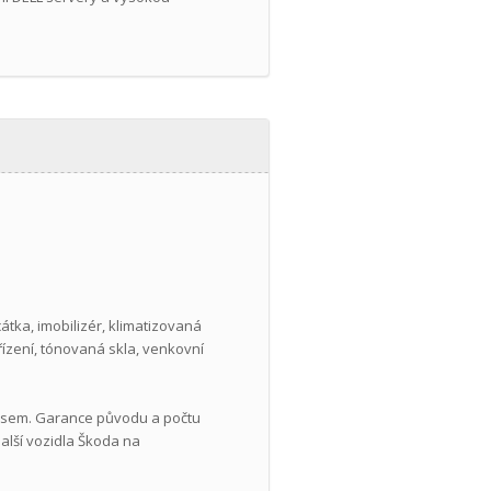
cátka, imobilizér, klimatizovaná
řízení, tónovaná skla, venkovní
ýpisem. Garance původu a počtu
alší vozidla Škoda na