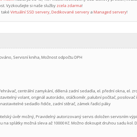
st. Vyzkoušejte si naše služby
zcela zdarma
!
 také
Virtuální SSD servery
,
Dedikované servery
a
Managed servery
!
rováno, Servisní kniha, Možnost odpočtu DPH
přehrávač, centrální zamykání, dělená zadní sedadla, el. přední okna, el. zr
vitelný volant, originál autorádio, otáčkoměr, palubní počítač, posilovač 
nastavitelné sedadlo řidiče, zadní stěrač, zámek řadící páky
bitelský úvěr možný, Pravidelný autorizovaný servis doložen servisním v
zu na splátky možná sleva až 10000 Kč. Možno dokoupit druhou sadu kol. D