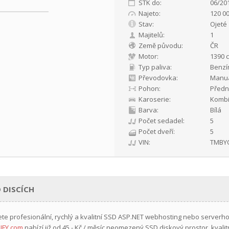
STK do:
06/20
Najeto:
120 0
Stav:
Ojeté
Majitelů:
1
Země původu:
ČR
Motor:
1390 c
Typ paliva:
Benzí
Převodovka:
Manuá
Pohon:
Předn
Karoserie:
Komb
Barva:
Bílá
Počet sedadel:
5
Počet dveří:
5
VIN:
TMBYC
 DISCÍCH
ete profesionální, rychlý a kvalitní SSD ASP.NET webhosting nebo serverh
IFY.com
nabízí již
od 45,- Kč / měsíc
neomezený SSD diskový prostor, kvalit