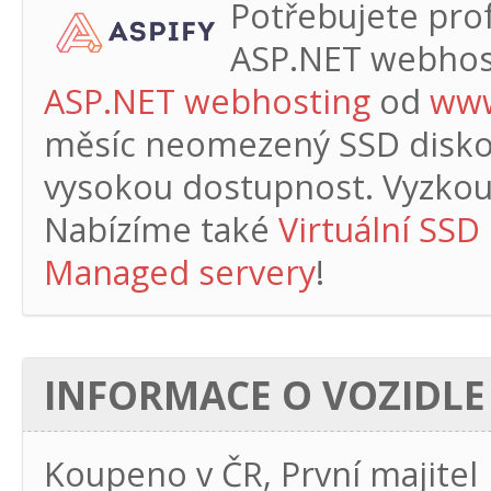
Potřebujete profe
ASP.NET webhos
ASP.NET webhosting
od
www
měsíc
neomezený SSD diskový
vysokou dostupnost. Vyzkouš
Nabízíme také
Virtuální SSD
Managed servery
!
INFORMACE O VOZIDLE
Koupeno v ČR, První majitel