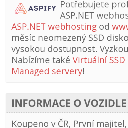
Potřebujete profe
ASP.NET webhos
ASP.NET webhosting
od
www
měsíc
neomezený SSD diskový
vysokou dostupnost. Vyzkouš
Nabízíme také
Virtuální SSD
Managed servery
!
INFORMACE O VOZIDLE
Koupeno v ČR, První majitel,