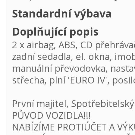
Standardní výbava
Doplňující popis
2 x airbag, ABS, CD přehráva
zadní sedadla, el. okna, imob
manuální převodovka, nastav
střecha, plní 'EURO IV', posil
První majitel, Spotřebitel
PŮVOD VOZIDLA!!!
NABÍZÍME PROTIÚČET A VÝKU