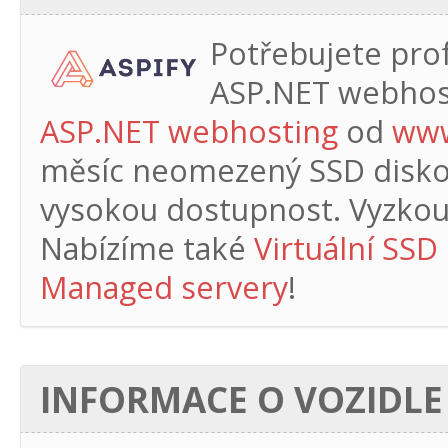
Potřebujete profe
ASP.NET webhos
ASP.NET webhosting
od
www
měsíc
neomezený SSD diskový
vysokou dostupnost. Vyzkouš
Nabízíme také
Virtuální SSD
Managed servery
!
INFORMACE O VOZIDLE