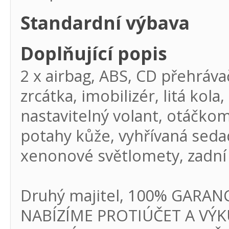
Standardní výbava
Doplňující popis
2 x airbag, ABS, CD přehrávač
zrcátka, imobilizér, litá ko
nastavitelný volant, otáčkomě
potahy kůže, vyhřívaná sedad
xenonové světlomety, zadní
Druhý majitel, 100% GARAN
NABÍZÍME PROTIÚČET A VÝKU