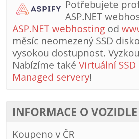
Potřebujete profe
ASP.NET webhos
ASP.NET webhosting
od
www
měsíc
neomezený SSD diskový
vysokou dostupnost. Vyzkouš
Nabízíme také
Virtuální SSD
Managed servery
!
INFORMACE O VOZIDLE
Koupeno v ČR