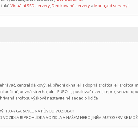
 také
Virtuální SSD servery
,
Dedikované servery
a
Managed servery
!
řehrávač, centrál dálkový, el. přední okna, el. sklopná zrcátka, el. zrcátka,
í počítač, pevná střecha, plní 'EURO II', posilovač řízení, repro, senzor o
hřívaná zrcátka, výškově nastavitelné sedadlo řidiče
možný, 100% GARANCE NA PŮVOD VOZIDLA!!!
 VOZIDLA !!! PROHLÍDKA VOZIDLA V NAŠEM NEBO JINÉM AUTOSERVISE MOŽN