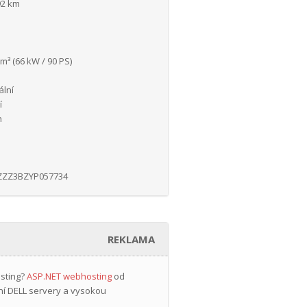
92 km
m³ (66 kW / 90 PS)
lní
í
n
ZZ3BZYP057734
REKLAMA
osting?
ASP.NET webhosting
od
ní DELL servery a vysokou