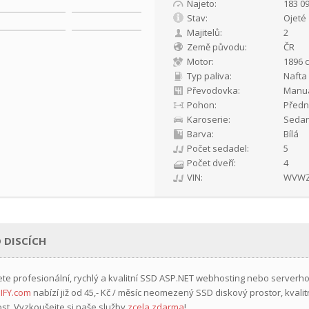
Najeto:
183 0
Stav:
Ojeté
Majitelů:
2
Země původu:
ČR
Motor:
1896 c
Typ paliva:
Nafta
Převodovka:
Manuá
Pohon:
Předn
Karoserie:
Seda
Barva:
Bílá
Počet sedadel:
5
Počet dveří:
4
VIN:
WVWZ
 DISCÍCH
ete profesionální, rychlý a kvalitní SSD ASP.NET webhosting nebo serverh
IFY.com
nabízí již
od 45,- Kč / měsíc
neomezený SSD diskový prostor, kvalit
st. Vyzkoušejte si naše služby
zcela zdarma
!