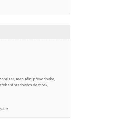
 imobilizér, manuální převodovka,
potřebení brzdových destiček,
Á !!!