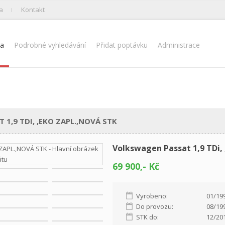
a
Kontakt
na
Podrobné vyhledávání
Přidat poptávku
Administrace
,9 TDI, ,EKO ZAPL.,NOVÁ STK
Volkswagen Passat 1,9 TDi,
69 900,- Kč
Vyrobeno:
01/19
Do provozu:
08/19
STK do:
12/20