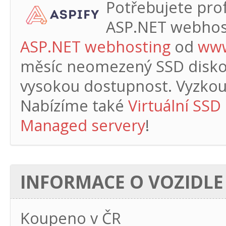
Potřebujete profe
ASP.NET webhos
ASP.NET webhosting
od
www
měsíc
neomezený SSD diskový
vysokou dostupnost. Vyzkouš
Nabízíme také
Virtuální SSD
Managed servery
!
INFORMACE O VOZIDLE
Koupeno v ČR