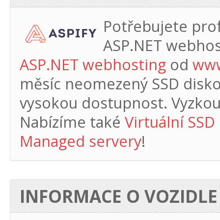
Potřebujete profe
ASP.NET webhos
ASP.NET webhosting
od
www
měsíc
neomezený SSD diskový
vysokou dostupnost. Vyzkouš
Nabízíme také
Virtuální SSD
Managed servery
!
INFORMACE O VOZIDLE