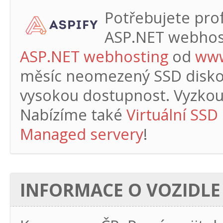
Potřebujete profe
ASP.NET webhos
ASP.NET webhosting
od
www
měsíc
neomezený SSD diskový
vysokou dostupnost. Vyzkouš
Nabízíme také
Virtuální SSD
Managed servery
!
INFORMACE O VOZIDLE