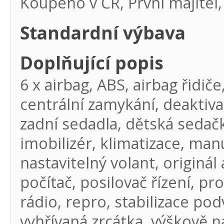
Koupeno v ČR, První majite
Standardní výbava
Doplňující popis
6 x airbag, ABS, airbag řidič
centrální zamykání, deaktiv
zadní sedadla, dětská sedačka
imobilizér, klimatizace, ma
nastavitelný volant, originá
počítač, posilovač řízení, pr
rádio, repro, stabilizace po
vyhřívaná zrcátka, výškově n