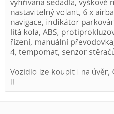
vyhřívaná sedadla, výškově n
nastavitelný volant, 6 x airba
navigace, indikátor parková
litá kola, ABS, protiprokluzo
řízení, manuální převodovka
4, tempomat, senzor stěrač
Vozidlo lze koupit i na úv
!!