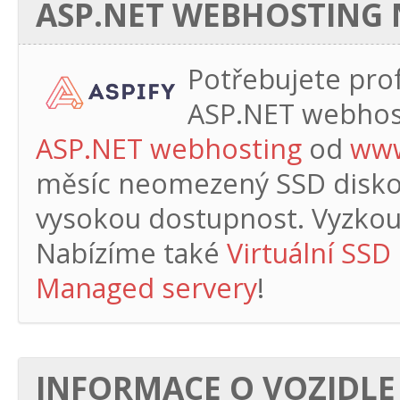
ASP.NET WEBHOSTING N
Potřebujete profe
ASP.NET webhos
ASP.NET webhosting
od
www
měsíc
neomezený SSD diskový
vysokou dostupnost. Vyzkouš
Nabízíme také
Virtuální SSD
Managed servery
!
INFORMACE O VOZIDLE