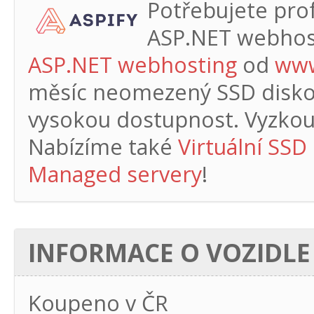
Potřebujete profe
ASP.NET webhos
ASP.NET webhosting
od
www
měsíc
neomezený SSD diskový
vysokou dostupnost. Vyzkouš
Nabízíme také
Virtuální SSD
Managed servery
!
INFORMACE O VOZIDLE
Koupeno v ČR