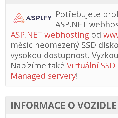
Potřebujete profe
ASP.NET webhos
ASP.NET webhosting
od
www
měsíc
neomezený SSD diskový
vysokou dostupnost. Vyzkouš
Nabízíme také
Virtuální SSD
Managed servery
!
INFORMACE O VOZIDLE