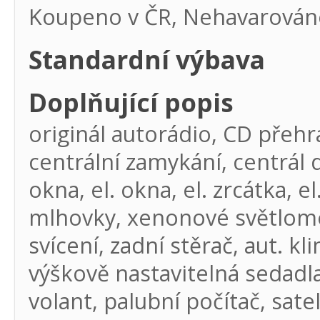
Koupeno v ČR, Nehavarován
Standardní výbava
Doplňující popis
originál autorádio, CD přeh
centrální zamykání, centrál d
okna, el. okna, el. zrcátka, 
mlhovky, xenonové světlomet
svícení, zadní stěrač, aut. k
výškově nastavitelná sedadla
volant, palubní počítač, sate