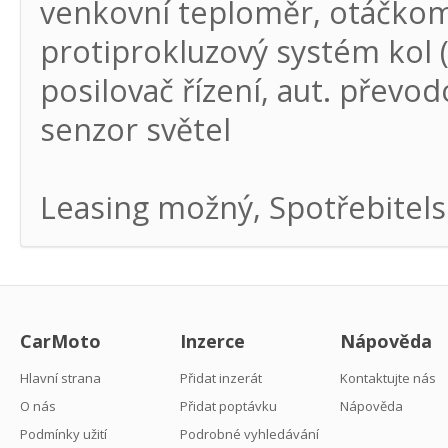
venkovní teploměr, otáčkoměr
protiprokluzový systém kol (
posilovač řízení, aut. přev
senzor světel
Leasing možný, Spotřebitel
CarMoto
Inzerce
Nápověda
Hlavní strana
Přidat inzerát
Kontaktujte nás
O nás
Přidat poptávku
Nápověda
Podmínky užití
Podrobné vyhledávání