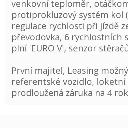
venkovní teploměr, otáčkoměr
protiprokluzový systém kol (
regulace rychlosti při jízdě 
převodovka, 6 rychlostních 
plní 'EURO V', senzor stěračů
První majitel, Leasing možn
referentské vozidlo, loketní
prodloužená záruka na 4 ro