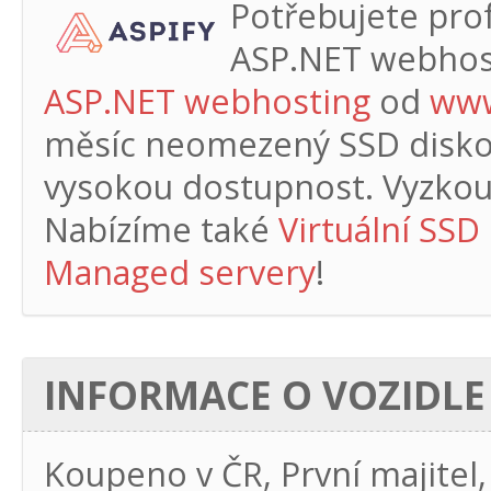
Potřebujete profe
ASP.NET webhos
ASP.NET webhosting
od
www
měsíc
neomezený SSD diskový
vysokou dostupnost. Vyzkouš
Nabízíme také
Virtuální SSD
Managed servery
!
INFORMACE O VOZIDLE
Koupeno v ČR, První majitel,