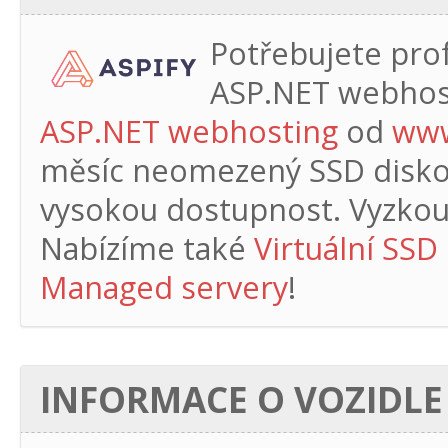
Potřebujete profe
ASP.NET webhos
ASP.NET webhosting
od
www
měsíc
neomezený SSD diskový
vysokou dostupnost. Vyzkouš
Nabízíme také
Virtuální SSD
Managed servery
!
INFORMACE O VOZIDLE