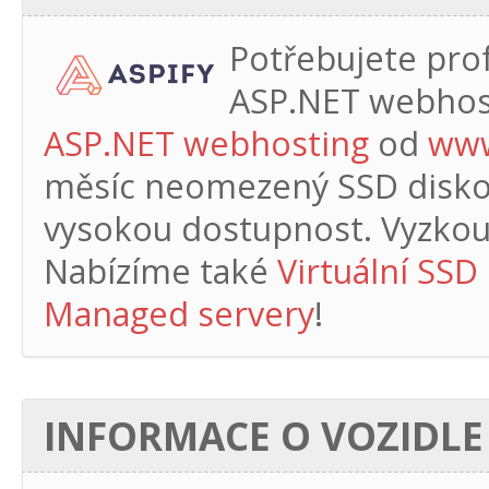
Potřebujete profe
ASP.NET webhos
ASP.NET webhosting
od
www
měsíc
neomezený SSD diskový
vysokou dostupnost. Vyzkouš
Nabízíme také
Virtuální SSD
Managed servery
!
INFORMACE O VOZIDLE