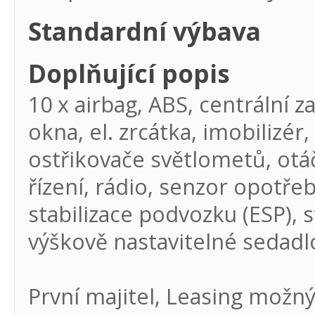
Standardní výbava
Doplňující popis
10 x airbag, ABS, centrální z
okna, el. zrcátka, imobilizér,
ostřikovače světlometů, otáč
řízení, rádio, senzor opotře
stabilizace podvozku (ESP), s
výškově nastavitelné sedadlo
První majitel, Leasing možn