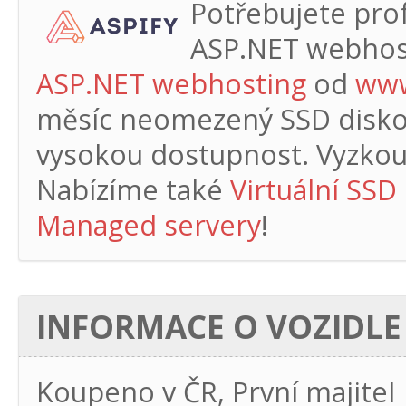
Potřebujete profe
ASP.NET webhos
ASP.NET webhosting
od
www
měsíc
neomezený SSD diskový
vysokou dostupnost. Vyzkouš
Nabízíme také
Virtuální SSD
Managed servery
!
INFORMACE O VOZIDLE
Koupeno v ČR, První majitel