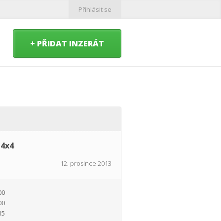
Přihlásit se
+ PŘIDAT INZERÁT
 4x4
12. prosince 2013
00
00
15