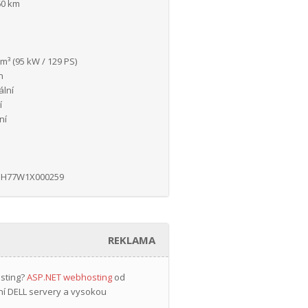
60 km
m³ (95 kW / 129 PS)
n
lní
í
ní
NH77W1X000259
REKLAMA
osting?
ASP.NET webhosting
od
ní DELL servery a vysokou