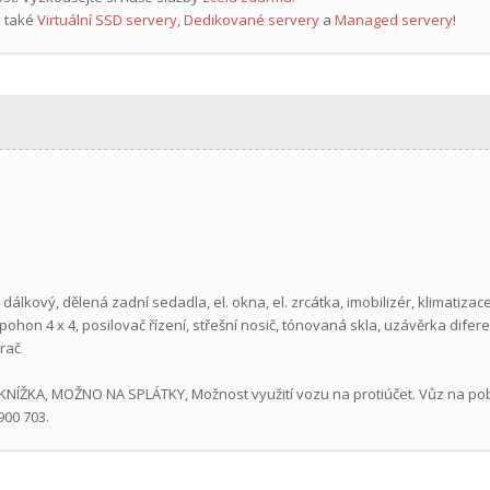
 také
Virtuální SSD servery
,
Dedikované servery
a
Managed servery
!
 dálkový, dělená zadní sedadla, el. okna, el. zrcátka, imobilizér, klimatizac
pohon 4 x 4, posilovač řízení, střešní nosič, tónovaná skla, uzávěrka difer
ěrač
 KNÍŽKA, MOŽNO NA SPLÁTKY, Možnost využití vozu na protiúčet. Vůz na pob
900 703.