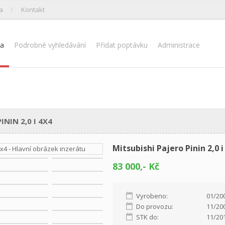
a
Kontakt
na
Podrobné vyhledávání
Přidat poptávku
Administrace
NIN 2,0 I 4X4
Mitsubishi Pajero Pinin 2,0 i
83 000,- Kč
Vyrobeno:
01/20
Do provozu:
11/20
STK do:
11/20