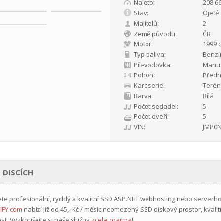
Najeto:
208 6
Stav:
Ojeté
Majitelů:
2
Země původu:
ČR
Motor:
1999 c
Typ paliva:
Benzí
Převodovka:
Manuá
Pohon:
Předn
Karoserie:
Terén
Barva:
Bílá
Počet sedadel:
5
Počet dveří:
5
VIN:
JMP0
 DISCÍCH
ete profesionální, rychlý a kvalitní SSD ASP.NET webhosting nebo serverh
IFY.com
nabízí již
od 45,- Kč / měsíc
neomezený SSD diskový prostor, kvalit
st. Vyzkoušejte si naše služby
zcela zdarma
!