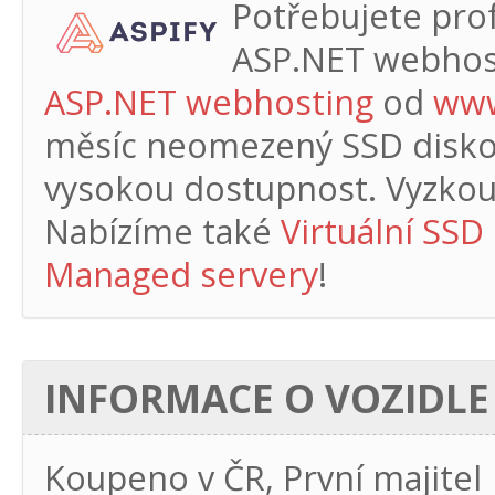
Potřebujete profe
ASP.NET webhos
ASP.NET webhosting
od
www
měsíc
neomezený SSD diskový
vysokou dostupnost. Vyzkouš
Nabízíme také
Virtuální SSD
Managed servery
!
INFORMACE O VOZIDLE
Koupeno v ČR, První majitel