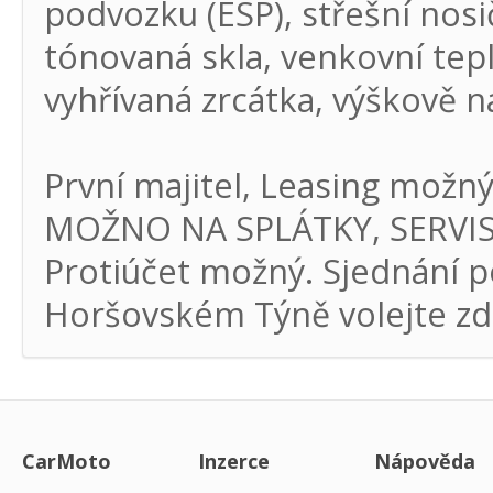
podvozku (ESP), střešní nosi
tónovaná skla, venkovní tep
vyhřívaná zrcátka, výškově n
První majitel, Leasing možn
MOŽNO NA SPLÁTKY, SERVIS
Protiúčet možný. Sjednání p
Horšovském Týně volejte zd
CarMoto
Inzerce
Nápověda