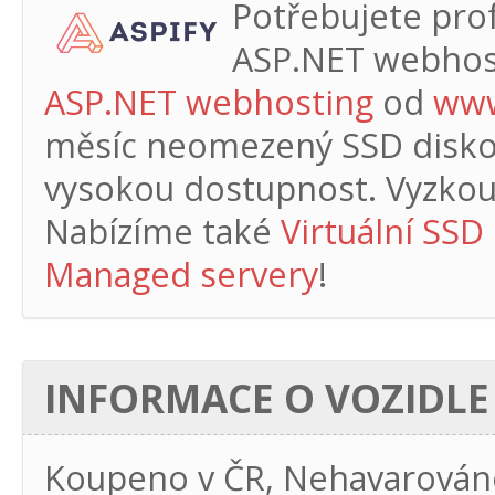
Potřebujete profe
ASP.NET webhos
ASP.NET webhosting
od
www
měsíc
neomezený SSD diskový
vysokou dostupnost. Vyzkouš
Nabízíme také
Virtuální SSD
Managed servery
!
INFORMACE O VOZIDLE
Koupeno v ČR, Nehavarován