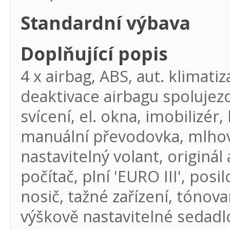
Standardní výbava
Doplňující popis
4 x airbag, ABS, aut. klimati
deaktivace airbagu spolujez
svícení, el. okna, imobilizér,
manuální převodovka, mlhovk
nastavitelný volant, originá
počítač, plní 'EURO III', posi
nosič, tažné zařízení, tónov
výškově nastavitelné sedadlo