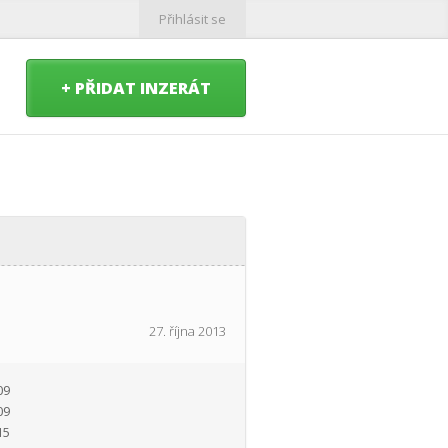
Přihlásit se
+ PŘIDAT INZERÁT
27. října 2013
09
09
15