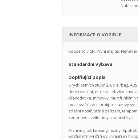
Nabízíme
INFORMACE O VOZIDLE
Koupeno v ČR, První majitel, Nehavar
Standardní výbava
Doplňující popis
6 rychlostních stupňů, 6 x airbag, AB
denní svícení, el. okna, el. víko zava
převodovka, mlhovky, multifunkční vol
posilovač řízení, protiprokluzový sys
střešní nosič, tažné zařízení, tempo
xenonové světlomety, zadní stěrač
První majitel, Leasing možný, Spotře
MOŽNOST VYUŽITÍ VÝHODNÉHO FINANCO