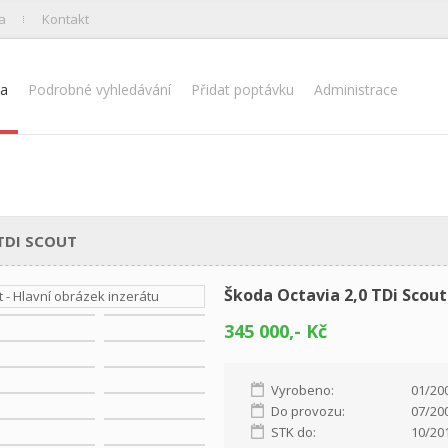
a
Kontakt
na
Podrobné vyhledávání
Přidat poptávku
Administrace
TDI SCOUT
Škoda Octavia 2,0 TDi Scout
345 000,- Kč
Vyrobeno:
01/20
Do provozu:
07/20
STK do:
10/20