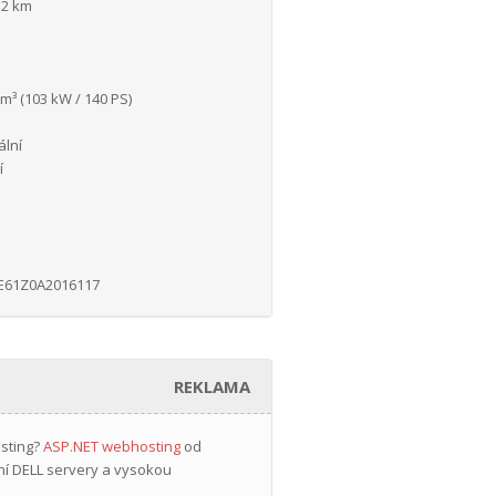
52 km
m³ (103 kW / 140 PS)
lní
í
i
E61Z0A2016117
REKLAMA
osting?
ASP.NET webhosting
od
ní DELL servery a vysokou