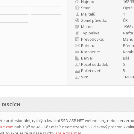
Najeto:
162 3
Stav:
Ojeté
Majitelů:
1
Země původu:
ČR
Motor:
1968 c
Typ paliva:
Nafta
Převodovka:
Manuá
Pohon:
Předn
Karoserie:
Komb
Barva:
Bílá
Počet sedadel:
5
Počet dveří:
5
VIN:
TMBK
 DISCÍCH
ete profesionální, rychlý a kvalitní SSD ASP.NET webhosting nebo serverh
IFY.com
nabízí již
od 45,- Kč / měsíc
neomezený SSD diskový prostor, kvalit
st. Vyzkoušejte si naše služby
zcela zdarma
!