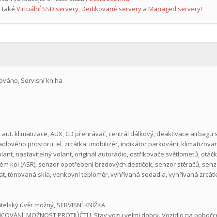
 také
Virtuální SSD servery
,
Dedikované servery
a
Managed servery
!
ováno, Servisní kniha
S, aut. klimatizace, AUX, CD přehrávač, centrál dálkový, deaktivace airbagu
zadlového prostoru, el. zrcátka, imobilizér, indikátor parkování, klimatizova
ant, nastavitelný volant, originál autorádio, ostřikovače světlometů, otáčk
tém kol (ASR), senzor opotřebení brzdových destiček, senzor stěračů, senzo
mat, tónovaná skla, venkovní teploměr, vyhřívaná sedadla, vyhřívaná zrcát
bitelský úvěr možný, SERVISNÍ KNÍŽKA
VÁNÍ, MOŽNOST PROTIÚČTU. Stav vozu velmi dobrý. Vozidlo na pobočce v