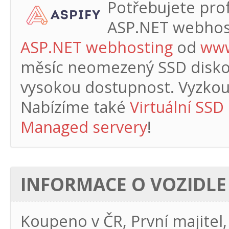
Potřebujete profe
ASP.NET webhos
ASP.NET webhosting
od
www
měsíc
neomezený SSD diskový
vysokou dostupnost. Vyzkouš
Nabízíme také
Virtuální SSD
Managed servery
!
INFORMACE O VOZIDLE
Koupeno v ČR, První majite