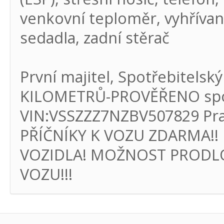
venkovní teploměr, vyhřívan
sedadla, zadní stěrač
První majitel, Spotřebitel
KILOMETRŮ-PROVĚŘENO spol.
VIN:VSSZZZ7NZBV507829 Prav
PŘÍČNÍKY K VOZU ZDARMA!
VOZIDLA! MOŽNOST PRODL
VOZU!!!