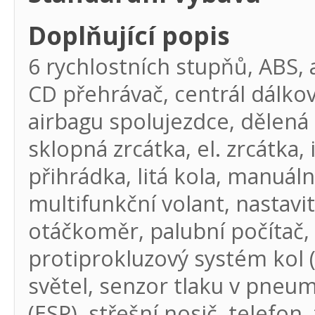
Doplňující popis
6 rychlostních stupňů, ABS, 
CD přehrávač, centrál dálkov
airbagu spolujezdce, dělená z
sklopná zrcátka, el. zrcátka,
přihrádka, litá kola, manuál
multifunkční volant, nastavit
otáčkoměr, palubní počítač, p
protiprokluzový systém kol (
světel, senzor tlaku v pneum
(ESP), střešní nosič, telefo