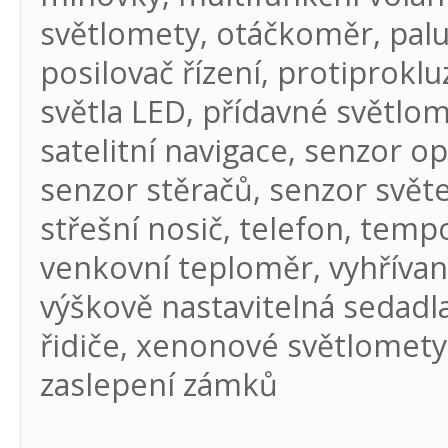
světlomety, otáčkoměr, palub
posilovač řízení, protiprokl
světla LED, přídavné světlom
satelitní navigace, senzor o
senzor stěračů, senzor světe
střešní nosič, telefon, temp
venkovní teploměr, vyhřívaná
výškově nastavitelná sedadl
řidiče, xenonové světlomety,
zaslepení zámků