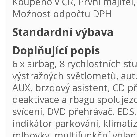
Koupeno v ČR, První majitel,
Možnost odpočtu DPH
Standardní výbava
Doplňující popis
6 x airbag, 8 rychlostních st
výstražných světlometů, aut.
AUX, brzdový asistent, CD př
deaktivace airbagu spolujez
svícení, DVD přehrávač, EDS, 
indikátor parkování, klimatiz
mlhovky, multifunkční volant