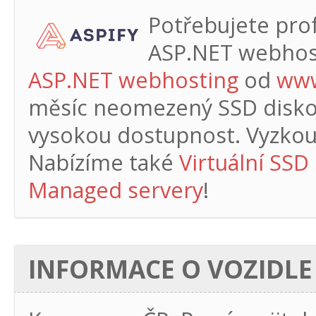
Potřebujete profe
ASP.NET webhos
ASP.NET webhosting
od
www
měsíc
neomezený SSD diskový
vysokou dostupnost. Vyzkouš
Nabízíme také
Virtuální SSD
Managed servery
!
INFORMACE O VOZIDLE