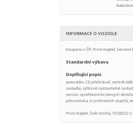
Nabízíme
INFORMACE O VOZIDLE
Koupeno v ČR, První majitel, Servisní
Standardní výbava
Doplňující popis
autorádio, CD přehrávač, centrál dálko
sedadla, výškově nastavitelné sedadlo
senzor opotřebení brzdových destiček
převodovka, 6 rychlostních stupňů, te
První majitel, Úvěr možný, VOZIDL