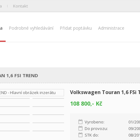
a
Kontakt
na
Podrobné vyhledávání
Přidat poptávku
Administrace
 1,6 FSI TREND
Volkswagen Touran 1,6 FSi
108 800,- Kč
Vyrobeno:
01/20
Do provozu:
09/20
STK do:
08/20