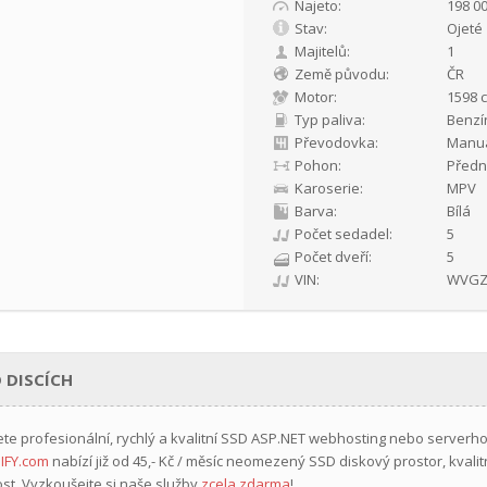
Najeto:
198 0
Stav:
Ojeté
Majitelů:
1
Země původu:
ČR
Motor:
1598 c
Typ paliva:
Benzí
Převodovka:
Manuá
Pohon:
Předn
Karoserie:
MPV
Barva:
Bílá
Počet sedadel:
5
Počet dveří:
5
VIN:
WVGZ
 DISCÍCH
ete profesionální, rychlý a kvalitní SSD ASP.NET webhosting nebo serverh
IFY.com
nabízí již
od 45,- Kč / měsíc
neomezený SSD diskový prostor, kvalit
st. Vyzkoušejte si naše služby
zcela zdarma
!