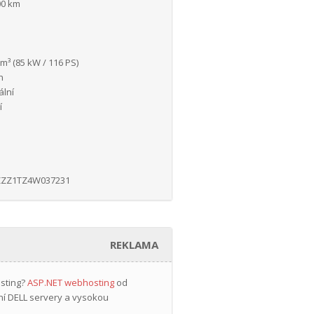
00 km
m³ (85 kW / 116 PS)
n
lní
í
ZZ1TZ4W037231
REKLAMA
osting?
ASP.NET webhosting
od
ní DELL servery a vysokou