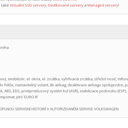
 také
Virtuální SSD servery
,
Dedikované servery
a
Managed servery
!
 kniha
vý, imobilizér, el. okna, el. zrcátka, vyhřívaná zrcátka, střešní nosič, mlho
 řidiče, nastavitelný volant, 8x airbag, deaktivace airbagu spolujezdce, p
, ABS, EDS, protiprokluzový systém kol (ASR), stabilizace podvozku (ESP), 
mpomat, plní 'EURO III'
O S ÚPLNOU SERVISNÍ HISTORIÍ V AUTORIZIVANÉM SERVISE VOLKSWAGEN