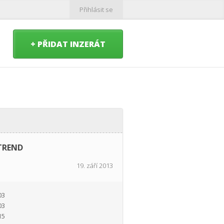
Přihlásit se
+ PŘIDAT INZERÁT
 TREND
19. září 2013
03
03
15