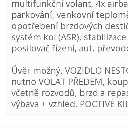
multifunkční volant, 4x airba
parkování, venkovní teploměr,
opotřebení brzdových destič
systém kol (ASR), stabilizac
posilovač řízení, aut. převo
Úvěr možný, VOZIDLO NESTOJ
nutno VOLAT PŘEDEM, koupen
včetně rozvodů, brzd a rep
výbava + vzhled, POCTIVÉ KI