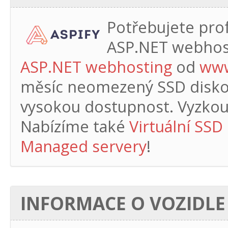
Potřebujete profe
ASP.NET webhos
ASP.NET webhosting
od
www
měsíc
neomezený SSD diskový
vysokou dostupnost. Vyzkouš
Nabízíme také
Virtuální SSD
Managed servery
!
INFORMACE O VOZIDLE