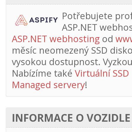
Potřebujete profe
ASP.NET webhos
ASP.NET webhosting
od
www
měsíc
neomezený SSD diskový
vysokou dostupnost. Vyzkouš
Nabízíme také
Virtuální SSD
Managed servery
!
INFORMACE O VOZIDLE