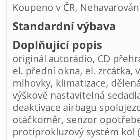
Koupeno v ČR, Nehavarováno
Standardní výbava
Doplňující popis
originál autorádio, CD přehrá
el. přední okna, el. zrcátka,
mlhovky, klimatizace, dělená
výškově nastavitelná sedadla,
deaktivace airbagu spolujez
otáčkoměr, senzor opotřebe
protiprokluzový systém kol (