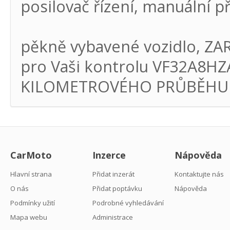
posilovač řízení, manuální p
pěkně vybavené vozidlo, Z
pro Vaši kontrolu VF32A8H
KILOMETROVÉHO PRŮBĚHU C
CarMoto
Inzerce
Nápověda
Hlavní strana
Přidat inzerát
Kontaktujte nás
O nás
Přidat poptávku
Nápověda
Podmínky užití
Podrobné vyhledávání
Mapa webu
Administrace