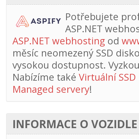
Potřebujete profe
ASP.NET webhos
ASP.NET webhosting
od
www
měsíc
neomezený SSD diskový
vysokou dostupnost. Vyzkouš
Nabízíme také
Virtuální SSD
Managed servery
!
INFORMACE O VOZIDLE