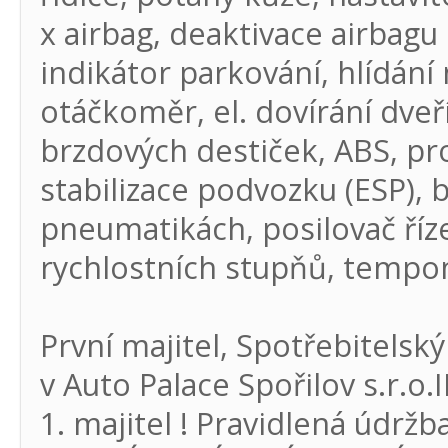
x airbag, deaktivace airbagu
indikátor parkování, hlídán
otáčkoměr, el. dovírání dveří
brzdových destiček, ABS, pr
stabilizace podvozku (ESP), b
pneumatikách, posilovač říz
rychlostních stupňů, tempom
První majitel, Spotřebitelsk
v Auto Palace Spořilov s.r.o.
1. majitel ! Pravidlená údržb