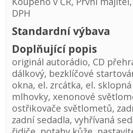
Koupeno v ČR, První majitel
DPH
Standardní výbava
Doplňující popis
originál autorádio, CD přehr
dálkový, bezklíčové startová
okna, el. zrcátka, el. sklopná
mlhovky, xenonové světlome
ostřikovače světlometů, zadn
zadní sedadla, vyhřívaná sed
řidiče, potahy kůže, nastavit