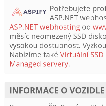
Potřebujete profe
ASP.NET webhos
ASP.NET webhosting
od
www
měsíc
neomezený SSD diskový
vysokou dostupnost. Vyzkouš
Nabízíme také
Virtuální SSD
Managed servery
!
INFORMACE O VOZIDLE