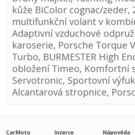
kůže BiColor cognac/zeder, 2
multifunkční volant v kombin
Adaptivní vzduchové odpruž
karoserie, Porsche Torque V
Turbo, BURMESTER High En
obložení Timeo, Komfortní s
Servotronic, Sportovní výfu
Alcantarová stropnice, Por
CarMoto
Inzerce
Nápověda