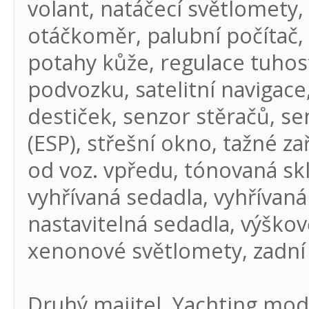
volant, natáčecí světlomety,
otáčkoměr, palubní počítač, 
potahy kůže, regulace tuhos
podvozku, satelitní navigac
destiček, senzor stěračů, se
(ESP), střešní okno, tažné z
od voz. vpředu, tónovaná sk
vyhřívaná sedadla, vyhřívaná
nastavitelná sedadla, výškov
xenonové světlomety, zadní s
Druhý majitel, Yachting modr