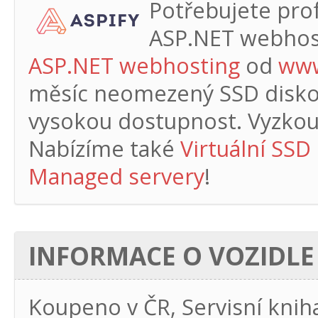
Potřebujete profe
ASP.NET webhos
ASP.NET webhosting
od
www
měsíc
neomezený SSD diskový
vysokou dostupnost. Vyzkouš
Nabízíme také
Virtuální SSD
Managed servery
!
INFORMACE O VOZIDLE
Koupeno v ČR, Servisní kni