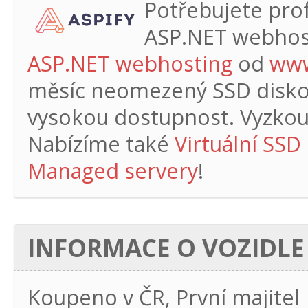
Potřebujete profe
ASP.NET webhos
ASP.NET webhosting
od
www
měsíc
neomezený SSD diskový
vysokou dostupnost. Vyzkouš
Nabízíme také
Virtuální SSD
Managed servery
!
INFORMACE O VOZIDLE
Koupeno v ČR, První majitel