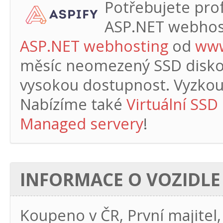
Potřebujete profe
ASP.NET webhos
ASP.NET webhosting
od
www
měsíc
neomezený SSD diskový
vysokou dostupnost. Vyzkouš
Nabízíme také
Virtuální SSD
Managed servery
!
INFORMACE O VOZIDLE
Koupeno v ČR, První majitel,