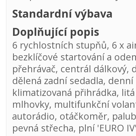
Standardní výbava
Doplňující popis
6 rychlostních stupňů, 6 x ai
bezklíčové startování a ode
přehrávač, centrál dálkový, 
dělená zadní sedadla, denní s
klimatizovaná přihrádka, lit
mlhovky, multifunkční volant,
autorádio, otáčkoměr, palubn
pevná střecha, plní 'EURO IV'