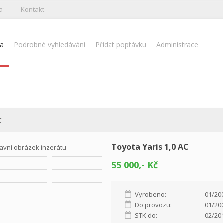
a
Kontakt
na
Podrobné vyhledávání
Přidat poptávku
Administrace
C
Toyota Yaris 1,0 AC
55 000,- Kč
Vyrobeno:
01/20
Do provozu:
01/20
STK do:
02/20