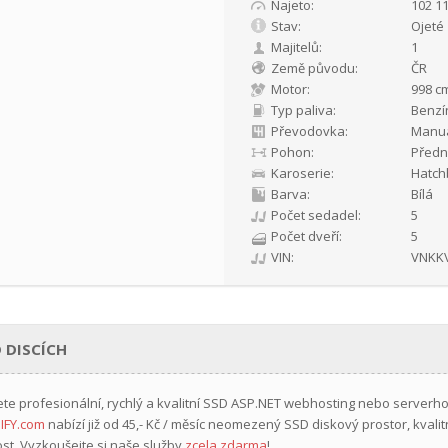
Najeto:
102 1
Stav:
Ojeté
Majitelů:
1
Země původu:
ČR
Motor:
998 cm
Typ paliva:
Benzí
Převodovka:
Manuá
Pohon:
Předn
Karoserie:
Hatch
Barva:
Bílá
Počet sedadel:
5
Počet dveří:
5
VIN:
VNKK
 DISCÍCH
ete profesionální, rychlý a kvalitní SSD ASP.NET webhosting nebo serverh
IFY.com
nabízí již
od 45,- Kč / měsíc
neomezený SSD diskový prostor, kvalit
st. Vyzkoušejte si naše služby
zcela zdarma
!