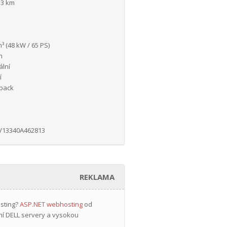
13 km
³ (48 kW / 65 PS)
n
lní
í
back
V13340A462813
REKLAMA
osting?
ASP.NET webhosting
od
ní DELL servery a vysokou