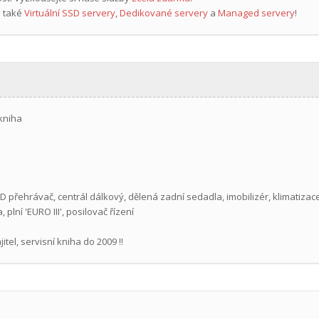
 také
Virtuální SSD servery
,
Dedikované servery
a
Managed servery
!
 kniha
 CD přehrávač, centrál dálkový, dělená zadní sedadla, imobilizér, klimatiz
 plní 'EURO III', posilovač řízení
tel, servisní kniha do 2009 !!